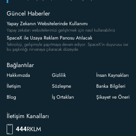
Güncel Haberler
Yapay Zekanın Websitelerinde Kullanımı
Yapay zekaları websitelerimizi geliştirmek için nasıl kullanabiliriz
SpaceX ile Uzaya Reklam Panosu Atılacak
Teknoloji, gelişimiyle şaşırtmaya devam ediyor. SpaceX'in duyurusu ise
bu şaşkınlığı nirvanaya çıkaracak düzeyde.
Bağlantılar
Hakkımızda
Gizlilik
İnsan Kaynakları
İletişim
Sözleşme
Banka Bilgileri
Blog
İş Ortakları
Şikayet ve Öneri
İletişim Kanalları
RKLM
444