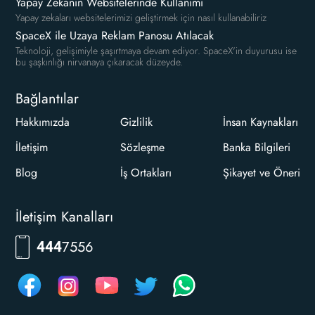
Yapay Zekanın Websitelerinde Kullanımı
Yapay zekaları websitelerimizi geliştirmek için nasıl kullanabiliriz
SpaceX ile Uzaya Reklam Panosu Atılacak
Teknoloji, gelişimiyle şaşırtmaya devam ediyor. SpaceX'in duyurusu ise
bu şaşkınlığı nirvanaya çıkaracak düzeyde.
Bağlantılar
Hakkımızda
Gizlilik
İnsan Kaynakları
İletişim
Sözleşme
Banka Bilgileri
Blog
İş Ortakları
Şikayet ve Öneri
İletişim Kanalları
7556
444