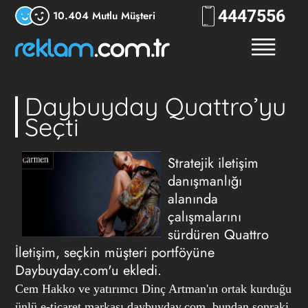
444
7556
10.404 Mutlu Müşteri
Daybuyday Quattro’yu
Seçti
Stratejik iletişim
danışmanlığı
alanında
çalışmalarını
sürdüren Quattro
İletişim, seçkin müşteri portföyüne
Daybuyday.com'u ekledi.
Cem Hakko ve yatırımcı Dinç Artman'ın ortak kurduğu
ünlü e-ticaret markası daybuyday.com, bundan sonraki