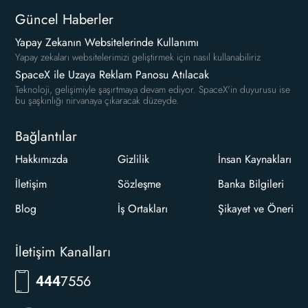
Güncel Haberler
Yapay Zekanın Websitelerinde Kullanımı
Yapay zekaları websitelerimizi geliştirmek için nasıl kullanabiliriz
SpaceX ile Uzaya Reklam Panosu Atılacak
Teknoloji, gelişimiyle şaşırtmaya devam ediyor. SpaceX'in duyurusu ise
bu şaşkınlığı nirvanaya çıkaracak düzeyde.
Bağlantılar
Hakkımızda
Gizlilik
İnsan Kaynakları
İletişim
Sözleşme
Banka Bilgileri
Blog
İş Ortakları
Şikayet ve Öneri
İletişim Kanalları
7556
444