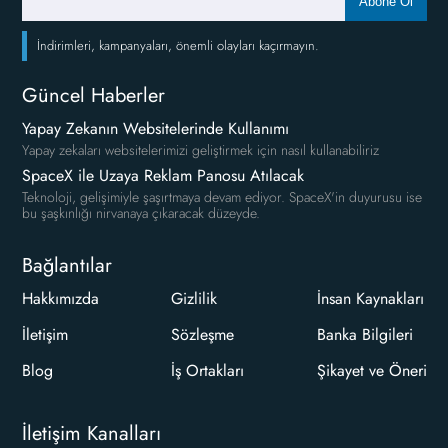
Abone Ol
İndirimleri, kampanyaları, önemli olayları kaçırmayın.
Güncel Haberler
Yapay Zekanın Websitelerinde Kullanımı
Yapay zekaları websitelerimizi geliştirmek için nasıl kullanabiliriz
SpaceX ile Uzaya Reklam Panosu Atılacak
Teknoloji, gelişimiyle şaşırtmaya devam ediyor. SpaceX'in duyurusu ise
bu şaşkınlığı nirvanaya çıkaracak düzeyde.
Bağlantılar
Hakkımızda
Gizlilik
İnsan Kaynakları
İletişim
Sözleşme
Banka Bilgileri
Blog
İş Ortakları
Şikayet ve Öneri
İletişim Kanalları