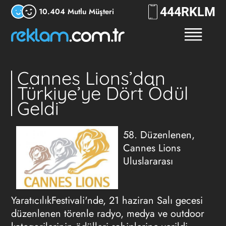
444
RKLM
10.404 Mutlu Müşteri
Cannes Lions’dan
Türkiye’ye Dört Ödül
Geldi
58. Düzenlenen,
Cannes Lions
Uluslararası
YaratıcılıkFestivali'nde, 21 haziran Salı gecesi
düzenlenen törenle radyo, medya ve outdoor