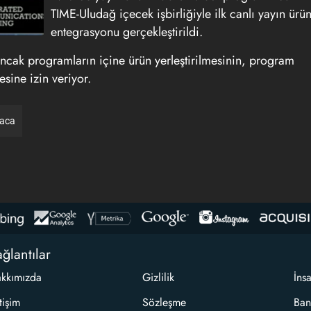
TIME-Uludağ içecek işbirliğiyle ilk canlı yayın ürü
entegrasyonu gerçekleştirildi.
 ancak programların içine ürün yerleştirilmesinin, program
esine izin veriyor.
raca
ğlantılar
kkımızda
Gizlilik
İns
etişim
Sözleşme
Ban