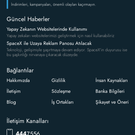
İndirimleri, kampanyaları, önemli olayları kaçırmayın.
Güncel Haberler
Yapay Zekanın Websitelerinde Kullanımı
Yapay zekaları websitelerimizi geliştirmek için nasıl kullanabiliriz
SpaceX ile Uzaya Reklam Panosu Atılacak
Teknoloji, gelişimiyle şaşırtmaya devam ediyor. SpaceX'in duyurusu ise
bu şaşkınlığı nirvanaya çıkaracak düzeyde.
Bağlantılar
Hakkımızda
Gizlilik
İnsan Kaynakları
İletişim
Sözleşme
Banka Bilgileri
Blog
İş Ortakları
Şikayet ve Öneri
İletişim Kanalları
RKLM
444