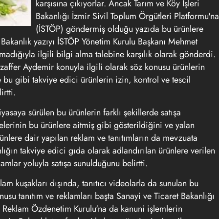
karşısına çıkıyorlar. Ancak Tarım ve Köy İşleri
Bakanlığı İzmir Sivil Toplum Örgütleri Platformu'na
(İSTÖP) göndermiş olduğu yazıda bu ürünlere
dı. Bakanlık yazıyı İSTÖP Yönetim Kurulu Başkanı Mehmet
dığıyla ilgili bilgi alma talebine karşılık olarak gönderdi.
ffer Aydemir konuyla ilgili olarak söz konusu ürünlerin
 bu gibi takviye edici ürünlerin izin, kontrol ve tescil
rtti.
asaya sürülen bu ürünlerin farklı şekillerde satışa
elerinin bu ürünlere aitmiş gibi gösterildiğini ve yalan
rünlere dair yapılan reklam ve tanıtımların da mevzuata
ığın takviye edici gıda olarak adlandırılan ürünlere verilen
lamlar yoluyla satışa sunulduğunu belirtti.
lam kuşakları dışında, tanıtıcı videolarla da sunulan bu
nusu tanıtım ve reklamları başta Sanayi ve Ticaret Bakanlığı
e Reklam Özdenetim Kurulu'na da kanuni işlemlerin