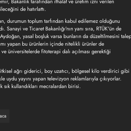
ir, Bakanlık tarafından ithalat ve üretim izni verilen
eceğini de hatırlattı.
n, durumun toplum tarfından kabul edilemez olduğunu
dı. Sanayi ve Ticaret Bakanlığı'nın yanı sıra, RTÜK'ün de
 Aydoğan, yasal boşluk varsa bunların da düzeltilmesini tale
lamı yapan bu ürünlerin içinde nitelikli ürünler de
ve üniversitelerde fitoterapi dalı açılması gerektiği
kisel ağrı giderici, boy uzatıcı, bölgesel kilo verdirici gibi
likle uydu yayını yapan televizyon reklamlarıyla çıkıyorlar.
k sık kullandıkları mecralardan birisi.
raca