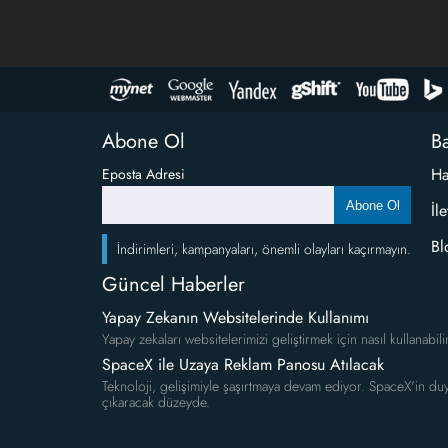
Abone Ol
Ba
Ha
Eposta Adresi
Abone Ol
İl
Bl
İndirimleri, kampanyaları, önemli olayları kaçırmayın.
Güncel Haberler
Yapay Zekanın Websitelerinde Kullanımı
Yapay zekaları websitelerimizi geliştirmek için nasıl kullanabili
SpaceX ile Uzaya Reklam Panosu Atılacak
Teknoloji, gelişimiyle şaşırtmaya devam ediyor. SpaceX'in duy
çıkaracak düzeyde.