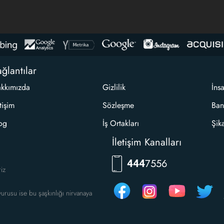
ğlantılar
kkımızda
Gizlilik
İns
etişim
Sözleşme
Ban
og
İş Ortakları
Şik
İletişim Kanalları
7556
444
riz
urusu ise bu şaşkınlığı nirvanaya