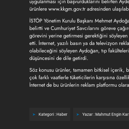
uygulanması için başvurduklarını belirten Aydem
ürünlere
www.kkgm.gov.tr
adresinden ulaşılabil
İSTÖP Yönetim Kurulu Başkanı Mehmet Aydoğa
belirtti ve Cumhuriyet Savcılarını göreve çağır
görevini yerine getirmesi gerektiğini söyleyen
etti. İnternet, yazılı basın ya da televizyon rek
olabileceğini söyleyen Aydoğan, tıp fakülteleri 
düşüncesini de dile getirdi.
Söz konusu ürünler, tamamen bitkisel içerik, bit
çok farklı vaatlerle tüketicilerin karşısına özel
İnternet de bu ürünlerin reklam platformu olara
Kategori :
Haber
Yazar :
Mahmut Engin Ka