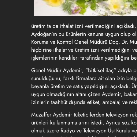
üretim ta da ithalat izni verilmediğini açıkla
Aydoğan'ın bu ürünlerin kanuna uygun olup olma
Koruma ve Kontrol Genel Müdürü Doç. Dr. Muza
hiçbirine ithalat ve üretim izni verilmediğini ve
işlemlerinin kendileri tarafından yapıldığını beli
Genel Müdür Aydemir, “bitkisel ilaç” adıyla piy
sunulduğunu, farklı firmalara ait olan izin belg
beyanla üretim ve satış yapıldığını açıkladı. Ü
uygun olmadığının altını çizen Aydemir, bakanl
izinlerin taahhüt dışında etiket, ambalaj ve rek
Muzaffer Aydemir tüketicilerden televizyon rek
ürünleri kullanmamalarını istedi. Ayrıca söz ko
olmak üzere Radyo ve Televizyon Üst Kurulu v