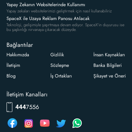
Yapay Zekanın Websitelerinde Kullanımı
Yapay zekaları websitelerimizi geliştirmek için nasıl kullanabiliriz
SpaceX ile Uzaya Reklam Panosu Atılacak
Teknoloji, gelişimiyle şaşırtmaya devam ediyor. SpaceX'in duyurusu ise
bu şaşkınlığı nirvanaya çıkaracak düzeyde.
Bağlantılar
Hakkımızda
Gizlilik
İnsan Kaynakları
İletişim
Sözleşme
Banka Bilgileri
Blog
İş Ortakları
Şikayet ve Öneri
İletişim Kanalları
RKLM
444