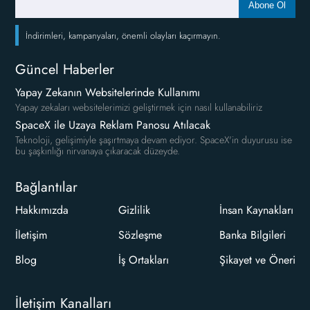
Abone Ol
İndirimleri, kampanyaları, önemli olayları kaçırmayın.
Güncel Haberler
Yapay Zekanın Websitelerinde Kullanımı
Yapay zekaları websitelerimizi geliştirmek için nasıl kullanabiliriz
SpaceX ile Uzaya Reklam Panosu Atılacak
Teknoloji, gelişimiyle şaşırtmaya devam ediyor. SpaceX'in duyurusu ise
bu şaşkınlığı nirvanaya çıkaracak düzeyde.
Bağlantılar
Hakkımızda
Gizlilik
İnsan Kaynakları
İletişim
Sözleşme
Banka Bilgileri
Blog
İş Ortakları
Şikayet ve Öneri
İletişim Kanalları