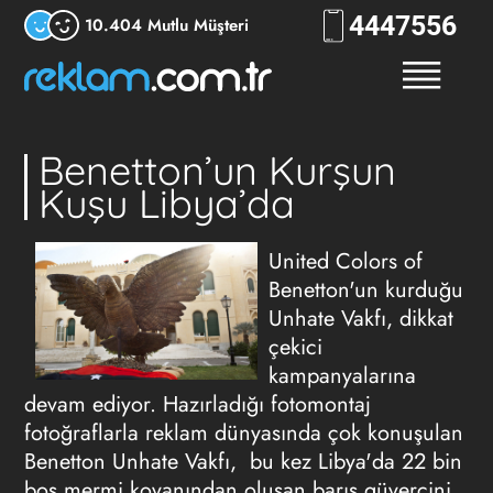
444
RKLM
10.404 Mutlu Müşteri
Benetton’un Kurşun
Kuşu Libya’da
United Colors of
Benetton'un kurduğu
Unhate Vakfı, dikkat
çekici
kampanyalarına
devam ediyor. Hazırladığı fotomontaj
fotoğraflarla reklam dünyasında çok konuşulan
Benetton Unhate Vakfı, bu kez Libya'da 22 bin
boş mermi kovanından oluşan barış güvercini