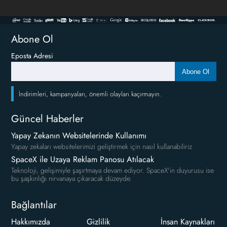
Abone Ol
Eposta Adresi
Abone Ol
İndirimleri, kampanyaları, önemli olayları kaçırmayın.
Güncel Haberler
Yapay Zekanın Websitelerinde Kullanımı
Yapay zekaları websitelerimizi geliştirmek için nasıl kullanabiliriz
SpaceX ile Uzaya Reklam Panosu Atılacak
Teknoloji, gelişimiyle şaşırtmaya devam ediyor. SpaceX'in duyurusu ise
bu şaşkınlığı nirvanaya çıkaracak düzeyde.
Bağlantılar
Hakkımızda
Gizlilik
İnsan Kaynakları