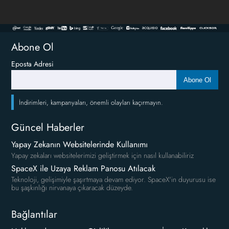
Abone Ol
Eposta Adresi
Abone Ol
İndirimleri, kampanyaları, önemli olayları kaçırmayın.
Güncel Haberler
Yapay Zekanın Websitelerinde Kullanımı
Yapay zekaları websitelerimizi geliştirmek için nasıl kullanabiliriz
SpaceX ile Uzaya Reklam Panosu Atılacak
Teknoloji, gelişimiyle şaşırtmaya devam ediyor. SpaceX'in duyurusu ise
bu şaşkınlığı nirvanaya çıkaracak düzeyde.
Bağlantılar