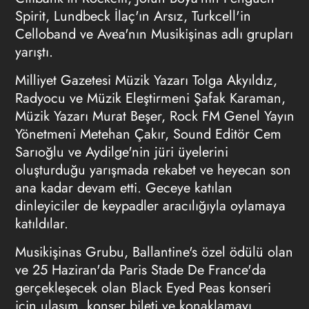
Spirit, Lundbeck İlaç'ın Arsız, Turkcell'in
Celloband ve Avea'nın Musikişinas adlı grupları
yarıştı.
Milliyet Gazetesi Müzik Yazarı Tolga Akyıldız,
Radyocu ve Müzik Eleştirmeni Şafak Karaman,
Müzik Yazarı Murat Beşer, Rock FM Genel Yayın
Yönetmeni Metehan Çakır, Sound Editör Cem
Sarıoğlu ve Aydilge'nin jüri üyelerini
oluşturduğu yarışmada rekabet ve heyecan son
ana kadar devam etti. Geceye katılan
dinleyiciler de keypadler aracılığıyla oylamaya
katıldılar.
Musikişinas Grubu, Ballantine's özel ödülü olan
ve 25 Haziran'da Paris Stade De France'da
gerçekleşecek olan Black Eyed Peas konseri
için ulaşım, konser bileti ve konaklamayı