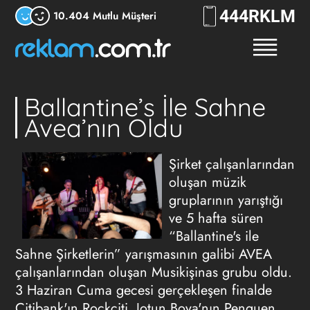
444
RKLM
10.404 Mutlu Müşteri
Ballantine’s İle Sahne
Avea’nın Oldu
Şirket çalışanlarından
oluşan müzik
gruplarının yarıştığı
ve 5 hafta süren
“Ballantine's ile
Sahne Şirketlerin” yarışmasının galibi AVEA
çalışanlarından oluşan Musikişinas grubu oldu.
3 Haziran Cuma gecesi gerçekleşen finalde
Citibank'ın Rockciti, Jotun Boya'nın Penguen