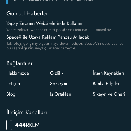
Güncel Haberler
Yapay Zekanın Websitelerinde Kullanımı
Yapay zekaları websitelerimizi geliştirmek için nasıl kullanabiliriz
SpaceX ile Uzaya Reklam Panosu Atılacak
Teknoloji, gelişimiyle şaşırtmaya devam ediyor. SpaceX'in duyurusu ise
bu şaşkınlığı nirvanaya çıkaracak düzeyde.
Bağlantılar
Hakkımızda
Gizlilik
İnsan Kaynakları
İletişim
Sözleşme
Banka Bilgileri
Blog
İş Ortakları
Şikayet ve Öneri
İletişim Kanalları
RKLM
444