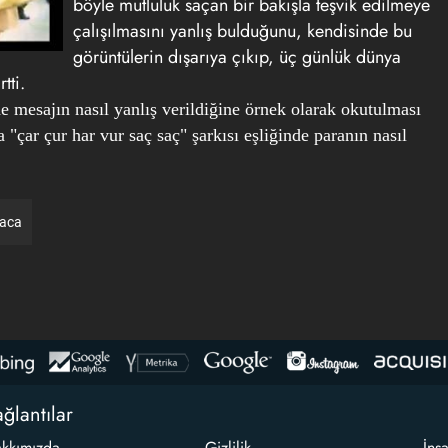
böyle mutluluk saçan bir bakışla teşvik edilmeye
çalışılmasını yanlış bulduğunu, kendisinde bu
görüntülerin dışarıya çıkıp, üç günlük dünya
tti.
e mesajın nasıl yanlış verildiğine örnek olarak okutulması
"çar çur har vur saç saç" şarkısı eşliğinde paranın nasıl
raca
ğlantılar
kkımızda
Gizlilik
İns