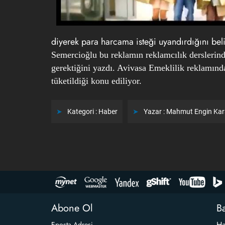
diyerek para harcama isteği uyandırdığını belir
Semercioğlu bu reklamın reklamcılık derslerind
gerektiğini yazdı. Avivasa Emeklilik reklamında 
tüketildiği konu ediliyor.
Kategori :
Haber
Yazar :
Mahmut Engin Ka
Abone Ol
Ba
Ha
Eposta Adresi