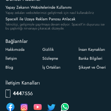
Yapay Zekanın Websitelerinde Kullanımı
Yapay zekaları websitelerimizi geliştirmek için nasıl kullanabiliriz
SpaceX ile Uzaya Reklam Panosu Atılacak
Teknoloji, gelişimiyle şaşırtmaya devam ediyor. SpaceX'in duyurusu ise
bu şaşkınlığı nirvanaya çıkaracak düzeyde.
Bağlantılar
Hakkımızda
Gizlilik
İnsan Kaynakları
İletişim
Sözleşme
Banka Bilgileri
Blog
İş Ortakları
Şikayet ve Öneri
İletişim Kanalları
7556
444