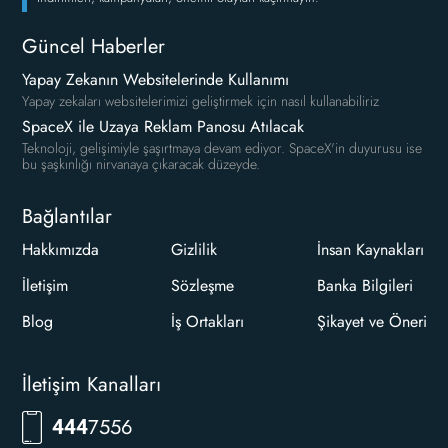
Güncel Haberler
Yapay Zekanın Websitelerinde Kullanımı
Yapay zekaları websitelerimizi geliştirmek için nasıl kullanabiliriz
SpaceX ile Uzaya Reklam Panosu Atılacak
Teknoloji, gelişimiyle şaşırtmaya devam ediyor. SpaceX'in duyurusu ise
bu şaşkınlığı nirvanaya çıkaracak düzeyde.
Bağlantılar
Hakkımızda
Gizlilik
İnsan Kaynakları
İletişim
Sözleşme
Banka Bilgileri
Blog
İş Ortakları
Şikayet ve Öneri
İletişim Kanalları
RKLM
444