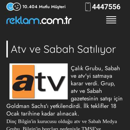
444
RKLM
10.404 Mutlu Müşteri
Atv ve Sabah Satılıyor
Çalık Grubu, Sabah
ve atv'yi satmaya
karar verdi. Grup,
atv ve Sabah
gazetesinin satışı için
Goldman Sachs'ı yetkilendirdi. İlk teklifler 18
Ocak tarihine kadar alınacak.
Dinç Bilgin'in kurucusu olduğu atv ve Sabah Medya
Grubu, Bilgin'in borçları nedeniyle TMSF'ye