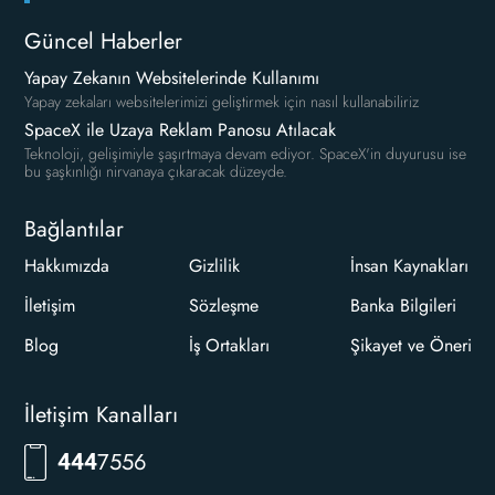
Güncel Haberler
Yapay Zekanın Websitelerinde Kullanımı
Yapay zekaları websitelerimizi geliştirmek için nasıl kullanabiliriz
SpaceX ile Uzaya Reklam Panosu Atılacak
Teknoloji, gelişimiyle şaşırtmaya devam ediyor. SpaceX'in duyurusu ise
bu şaşkınlığı nirvanaya çıkaracak düzeyde.
Bağlantılar
Hakkımızda
Gizlilik
İnsan Kaynakları
İletişim
Sözleşme
Banka Bilgileri
Blog
İş Ortakları
Şikayet ve Öneri
İletişim Kanalları
7556
444