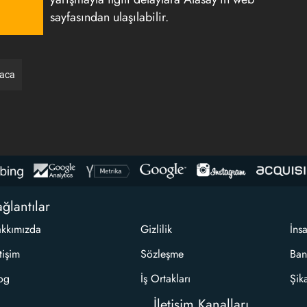
sayfasından ulaşılabilir.
raca
ğlantılar
kkımızda
Gizlilik
İns
etişim
Sözleşme
Ban
og
İş Ortakları
Şik
İletişim Kanalları