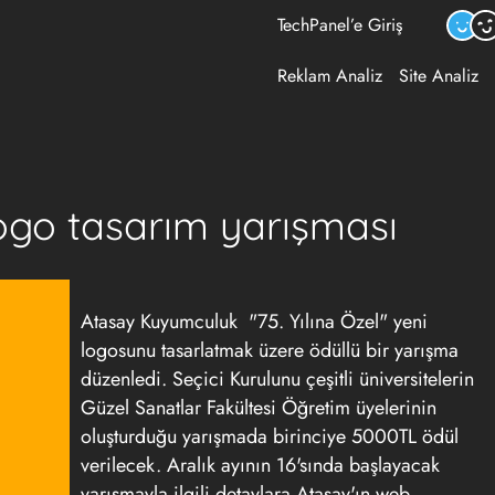
TechPanel’e Giriş
Reklam Analiz
Site Analiz
ogo tasarım yarışması
Atasay Kuyumculuk "75. Yılına Özel" yeni
logosunu tasarlatmak üzere ödüllü bir yarışma
düzenledi. Seçici Kurulunu çeşitli üniversitelerin
Güzel Sanatlar Fakültesi Öğretim üyelerinin
oluşturduğu yarışmada birinciye 5000TL ödül
verilecek. Aralık ayının 16'sında başlayacak
yarışmayla ilgili detaylara Atasay'ın web