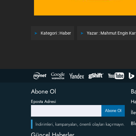
Kategori :
Haber
Yazar :
Mahmut Engin Ka
Abone Ol
Ba
Ha
Eposta Adresi
Abone Ol
İl
Bl
İndirimleri, kampanyaları, önemli olayları kaçırmayın.
Güncel Haberler