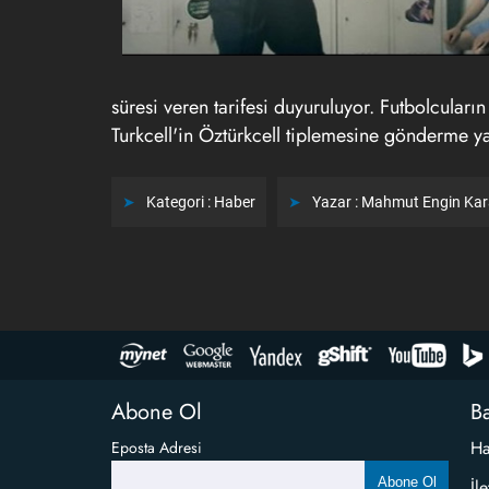
süresi veren tarifesi duyuruluyor. Futbolcular
Turkcell'in Öztürkcell tiplemesine gönderme y
Kategori :
Haber
Yazar :
Mahmut Engin Ka
Abone Ol
Ba
Ha
Eposta Adresi
Abone Ol
İl