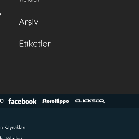
0
Arşiv
Etiketler
an Kaynakları
ka Bilgileri