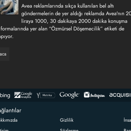
Avea reklamlarında sıkça kullanılan bel altı
göndermelerin de yer aldığı reklamda Avea'nın 2
liraya 1000, 30 dakikaya 2000 dakika konuşma
ın formalarında yer alan “Özmürsel Döşemecilik” etiketi de
apıyor.
raca
ğlantılar
kkımızda
Gizlilik
İns
etişim
Sözleşme
Ban