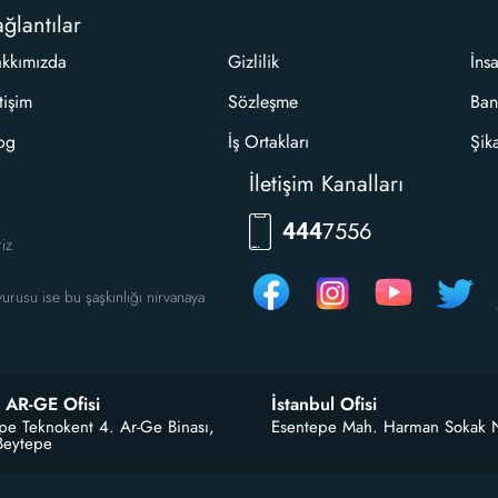
ğlantılar
kkımızda
Gizlilik
İns
etişim
Sözleşme
Ban
og
İş Ortakları
Şik
İletişim Kanalları
7556
444
riz
urusu ise bu şaşkınlığı nirvanaya
 AR-GE Ofisi
İstanbul Ofisi
pe Teknokent 4. Ar-Ge Binası,
Esentepe Mah. Harman Sokak 
Beytepe