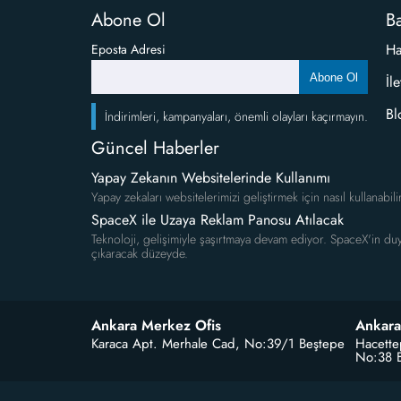
Abone Ol
Ba
Ha
Eposta Adresi
Abone Ol
İl
Bl
İndirimleri, kampanyaları, önemli olayları kaçırmayın.
Güncel Haberler
Yapay Zekanın Websitelerinde Kullanımı
Yapay zekaları websitelerimizi geliştirmek için nasıl kullanabili
SpaceX ile Uzaya Reklam Panosu Atılacak
Teknoloji, gelişimiyle şaşırtmaya devam ediyor. SpaceX'in duy
çıkaracak düzeyde.
Ankara Merkez Ofis
Ankara
Karaca Apt. Merhale Cad, No:39/1 Beştepe
Hacette
No:38 