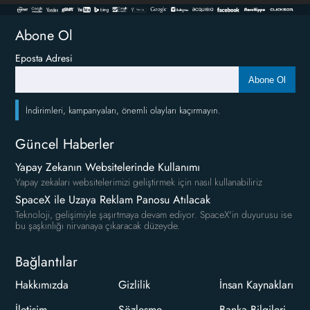
Abone Ol
Eposta Adresi
Abone Ol
İndirimleri, kampanyaları, önemli olayları kaçırmayın.
Güncel Haberler
Yapay Zekanın Websitelerinde Kullanımı
Yapay zekaları websitelerimizi geliştirmek için nasıl kullanabiliriz
SpaceX ile Uzaya Reklam Panosu Atılacak
Teknoloji, gelişimiyle şaşırtmaya devam ediyor. SpaceX'in duyurusu ise
bu şaşkınlığı nirvanaya çıkaracak düzeyde.
Bağlantılar
Hakkımızda
Gizlilik
İnsan Kaynakları
İletişim
Sözleşme
Banka Bilgileri