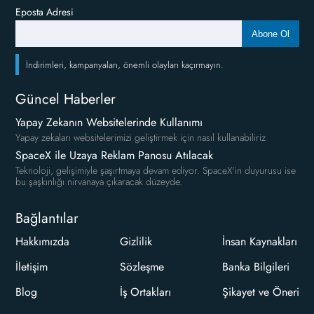
Eposta Adresi
Abone Ol
İndirimleri, kampanyaları, önemli olayları kaçırmayın.
Güncel Haberler
Yapay Zekanın Websitelerinde Kullanımı
Yapay zekaları websitelerimizi geliştirmek için nasıl kullanabiliriz
SpaceX ile Uzaya Reklam Panosu Atılacak
Teknoloji, gelişimiyle şaşırtmaya devam ediyor. SpaceX'in duyurusu ise
bu şaşkınlığı nirvanaya çıkaracak düzeyde.
Bağlantılar
Hakkımızda
Gizlilik
İnsan Kaynakları
İletişim
Sözleşme
Banka Bilgileri
Blog
İş Ortakları
Şikayet ve Öneri