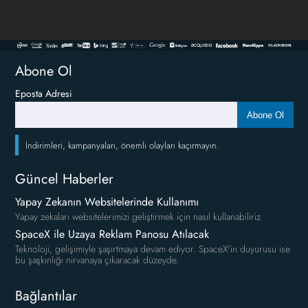
Abone Ol
Eposta Adresi
Abone Ol
İndirimleri, kampanyaları, önemli olayları kaçırmayın.
Güncel Haberler
Yapay Zekanın Websitelerinde Kullanımı
Yapay zekaları websitelerimizi geliştirmek için nasıl kullanabiliriz
SpaceX ile Uzaya Reklam Panosu Atılacak
Teknoloji, gelişimiyle şaşırtmaya devam ediyor. SpaceX'in duyurusu ise
bu şaşkınlığı nirvanaya çıkaracak düzeyde.
Bağlantılar