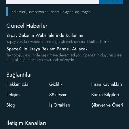
İndirimleri, kampanyaları, önemli olayları kaçırmayın.
Güncel Haberler
Yapay Zekanın Websitelerinde Kullanımı
Yapay zekaları websitelerimizi geliştirmek için nasıl kullanabiliriz
SpaceX ile Uzaya Reklam Panosu Atılacak
Teknoloji, gelişimiyle şaşırtmaya devam ediyor. SpaceX'in duyurusu ise
bu şaşkınlığı nirvanaya çıkaracak düzeyde.
Bağlantılar
Hakkımızda
Gizlilik
İnsan Kaynakları
İletişim
Sözleşme
Banka Bilgileri
Blog
İş Ortakları
Şikayet ve Öneri
İletişim Kanalları