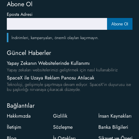
Abone Ol
Eposta Adresi
Abone Ol
İndirimleri, kampanyaları, önemli olayları kaçırmayın.
Güncel Haberler
Yapay Zekanın Websitelerinde Kullanımı
Yapay zekaları websitelerimizi geliştirmek için nasıl kullanabiliriz
SpaceX ile Uzaya Reklam Panosu Atılacak
Teknoloji, gelişimiyle şaşırtmaya devam ediyor. SpaceX'in duyurusu ise
bu şaşkınlığı nirvanaya çıkaracak düzeyde.
Bağlantılar
Hakkımızda
Gizlilik
İnsan Kaynakları
İletişim
Sözleşme
Banka Bilgileri
Blog
İş Ortakları
Şikayet ve Öneri