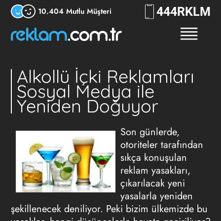
444
RKLM
10.404 Mutlu Müşteri
Alkollü İçki Reklamları
Sosyal Medya ile
Yeniden Doğuyor
Son günlerde,
otoriteler tarafından
sıkça konuşulan
reklam yasakları,
çıkarılacak yeni
yasalarla yeniden
şekillenecek deniliyor. Peki bizim ülkemizde bu