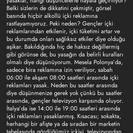
yasaklar, hangi düşüncelerle hayata geçiriliyor?
Belki sizlerin de dikkatini çekmiştir, görsel
basında hiçbir alkollü içki reklamına
rastlayamıyoruz. Peki neden? Gençler içki
reklamlarından etkilenir, içki tüketimi artar ve
bu durumda onları sağlıksız etkiler diye olduğu
aşikar. Bakıldığında hiç de haksız değillermiş
gibi görünse de, bu yasağın da belirli kuralları
olmalı diye düşünüyorum. Mesela Polonya’da,
sadece bira reklamına izin veriliyor, sabah
06:00 ile akşam 08:00 saatleri arasında içki
reklamları yasak. Neden bu saatler arasında
diye düşünmenize gerek yok çünkü bu saatler
arasında, gençler televizyon karşısında oluyor.
İtalya’da ise 14:00 ile 19:00 saatleri arasında
içki reklamları yasaklanmış. Kısacası; sokakta,
herhangi bir afişte ya da sıradan bir marketin
tabelasında gördüğümüz içkiyi, televizyondan