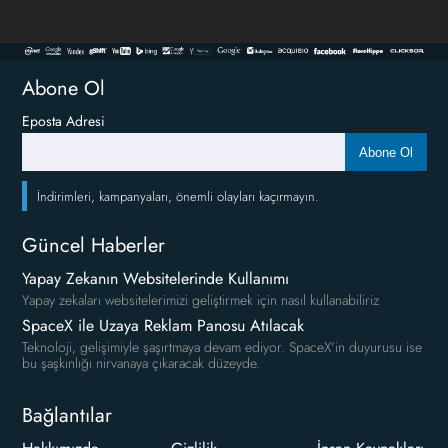
Abone Ol
Eposta Adresi
Abone Ol
İndirimleri, kampanyaları, önemli olayları kaçırmayın.
Güncel Haberler
Yapay Zekanın Websitelerinde Kullanımı
Yapay zekaları websitelerimizi geliştirmek için nasıl kullanabiliriz
SpaceX ile Uzaya Reklam Panosu Atılacak
Teknoloji, gelişimiyle şaşırtmaya devam ediyor. SpaceX'in duyurusu ise
bu şaşkınlığı nirvanaya çıkaracak düzeyde.
Bağlantılar