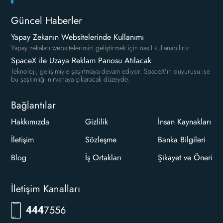
Güncel Haberler
Yapay Zekanın Websitelerinde Kullanımı
Yapay zekaları websitelerimizi geliştirmek için nasıl kullanabiliriz
SpaceX ile Uzaya Reklam Panosu Atılacak
Teknoloji, gelişimiyle şaşırtmaya devam ediyor. SpaceX'in duyurusu ise
bu şaşkınlığı nirvanaya çıkaracak düzeyde.
Bağlantılar
Hakkımızda
Gizlilik
İnsan Kaynakları
İletişim
Sözleşme
Banka Bilgileri
Blog
İş Ortakları
Şikayet ve Öneri
İletişim Kanalları
7556
444