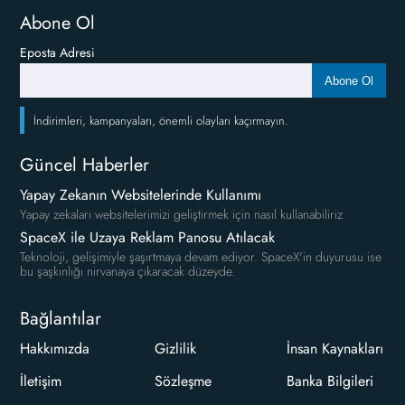
Abone Ol
Eposta Adresi
Abone Ol
İndirimleri, kampanyaları, önemli olayları kaçırmayın.
Güncel Haberler
Yapay Zekanın Websitelerinde Kullanımı
Yapay zekaları websitelerimizi geliştirmek için nasıl kullanabiliriz
SpaceX ile Uzaya Reklam Panosu Atılacak
Teknoloji, gelişimiyle şaşırtmaya devam ediyor. SpaceX'in duyurusu ise
bu şaşkınlığı nirvanaya çıkaracak düzeyde.
Bağlantılar
Hakkımızda
Gizlilik
İnsan Kaynakları
İletişim
Sözleşme
Banka Bilgileri