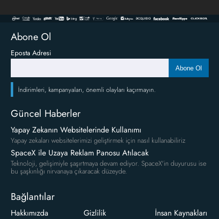
Abone Ol
Eposta Adresi
Abone Ol
İndirimleri, kampanyaları, önemli olayları kaçırmayın.
Güncel Haberler
Yapay Zekanın Websitelerinde Kullanımı
Yapay zekaları websitelerimizi geliştirmek için nasıl kullanabiliriz
SpaceX ile Uzaya Reklam Panosu Atılacak
Teknoloji, gelişimiyle şaşırtmaya devam ediyor. SpaceX'in duyurusu ise
bu şaşkınlığı nirvanaya çıkaracak düzeyde.
Bağlantılar
Hakkımızda
Gizlilik
İnsan Kaynakları