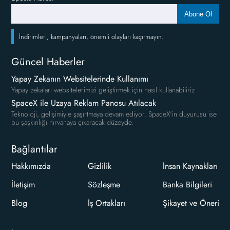
Abone Ol
İndirimleri, kampanyaları, önemli olayları kaçırmayın.
Güncel Haberler
Yapay Zekanın Websitelerinde Kullanımı
Yapay zekaları websitelerimizi geliştirmek için nasıl kullanabiliriz
SpaceX ile Uzaya Reklam Panosu Atılacak
Teknoloji, gelişimiyle şaşırtmaya devam ediyor. SpaceX'in duyurusu ise
bu şaşkınlığı nirvanaya çıkaracak düzeyde.
Bağlantılar
Hakkımızda
Gizlilik
İnsan Kaynakları
İletişim
Sözleşme
Banka Bilgileri
Blog
İş Ortakları
Şikayet ve Öneri