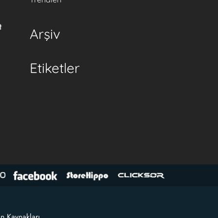
t
Arşiv
Etiketler
an Kaynakları