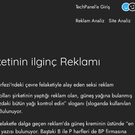
TechPanel’e Giriş
Reklam Analiz
Site Analiz
etinin ilginç Reklamı
rfezi'ndeki çevre felaketiyle alay eden seksi reklam
olları şirketinin yaptığı reklam olan, güneş yağına bulanmış
ızdaki bütün yağı kontrol edin” sloganı (sloganda kullanılan
Bulunuyor.
 felaketle dalga geçen reklam'da güneş kreminin üstünde “en
azısı bulunuyor. Baştaki B ile P harfleri de BP firmasına