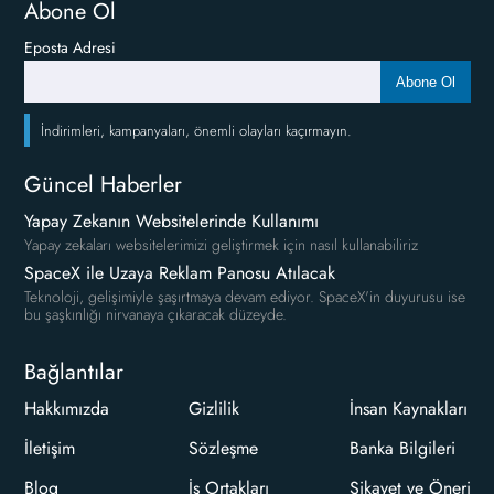
Abone Ol
Eposta Adresi
Abone Ol
İndirimleri, kampanyaları, önemli olayları kaçırmayın.
Güncel Haberler
Yapay Zekanın Websitelerinde Kullanımı
Yapay zekaları websitelerimizi geliştirmek için nasıl kullanabiliriz
SpaceX ile Uzaya Reklam Panosu Atılacak
Teknoloji, gelişimiyle şaşırtmaya devam ediyor. SpaceX'in duyurusu ise
bu şaşkınlığı nirvanaya çıkaracak düzeyde.
Bağlantılar
Hakkımızda
Gizlilik
İnsan Kaynakları
İletişim
Sözleşme
Banka Bilgileri
Blog
İş Ortakları
Şikayet ve Öneri