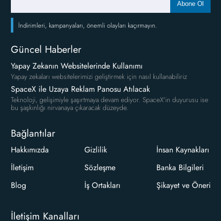
Abone Ol
İndirimleri, kampanyaları, önemli olayları kaçırmayın.
Güncel Haberler
Yapay Zekanın Websitelerinde Kullanımı
Yapay zekaları websitelerimizi geliştirmek için nasıl kullanabiliriz
SpaceX ile Uzaya Reklam Panosu Atılacak
Teknoloji, gelişimiyle şaşırtmaya devam ediyor. SpaceX'in duyurusu ise
bu şaşkınlığı nirvanaya çıkaracak düzeyde.
Bağlantılar
Hakkımızda
Gizlilik
İnsan Kaynakları
İletişim
Sözleşme
Banka Bilgileri
Blog
İş Ortakları
Şikayet ve Öneri
İletişim Kanalları