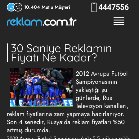
444
RKLM
10.404 Mutlu Müşteri
30 Saniye Reklamın
Fiyatı Ne Kadar?
2012 Avrupa Futbol
Şampiyonasının
yaklaştığı şu
günlerde, Rus
Televizyon kanalları,
reklam fiyatlarına zam yapmaya hazırlanıyor.
Son 4 senedir, Rusya'da reklam fiyatları %50
artmış durumda.
2008 Avrupa Futbol Şampiyonası'nda 5,5 milyon ruble