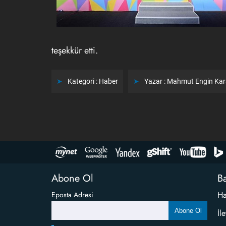
teşekkür etti.
Kategori :
Haber
Yazar :
Mahmut Engin Ka
Abone Ol
Ba
Ha
Eposta Adresi
Abone Ol
İl