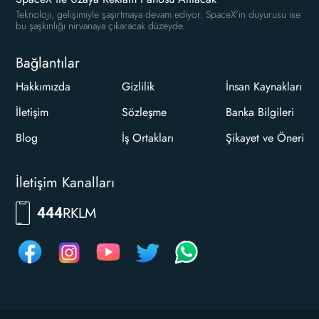
Teknoloji, gelişimiyle şaşırtmaya devam ediyor. SpaceX'in duyurusu ise
bu şaşkınlığı nirvanaya çıkaracak düzeyde.
Bağlantılar
Hakkımızda
Gizlilik
İnsan Kaynakları
İletişim
Sözleşme
Banka Bilgileri
Blog
İş Ortakları
Şikayet ve Öneri
İletişim Kanalları
RKLM
444