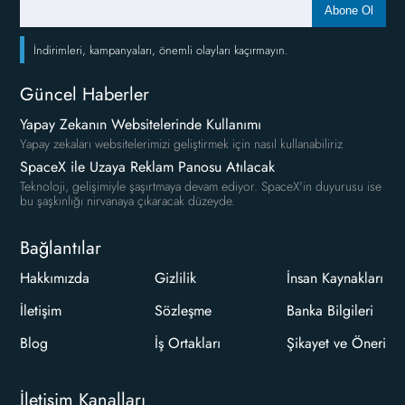
Abone Ol
İndirimleri, kampanyaları, önemli olayları kaçırmayın.
Güncel Haberler
Yapay Zekanın Websitelerinde Kullanımı
Yapay zekaları websitelerimizi geliştirmek için nasıl kullanabiliriz
SpaceX ile Uzaya Reklam Panosu Atılacak
Teknoloji, gelişimiyle şaşırtmaya devam ediyor. SpaceX'in duyurusu ise
bu şaşkınlığı nirvanaya çıkaracak düzeyde.
Bağlantılar
Hakkımızda
Gizlilik
İnsan Kaynakları
İletişim
Sözleşme
Banka Bilgileri
Blog
İş Ortakları
Şikayet ve Öneri
İletişim Kanalları