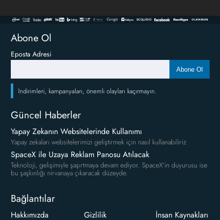
Abone Ol
Eposta Adresi
Abone Ol
İndirimleri, kampanyaları, önemli olayları kaçırmayın.
Güncel Haberler
Yapay Zekanın Websitelerinde Kullanımı
Yapay zekaları websitelerimizi geliştirmek için nasıl kullanabiliriz
SpaceX ile Uzaya Reklam Panosu Atılacak
Teknoloji, gelişimiyle şaşırtmaya devam ediyor. SpaceX'in duyurusu ise
bu şaşkınlığı nirvanaya çıkaracak düzeyde.
Bağlantılar
Hakkımızda
Gizlilik
İnsan Kaynakları