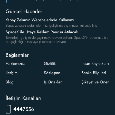
Güncel Haberler
Yapay Zekanın Websitelerinde Kullanımı
Yapay zekaları websitelerimizi geliştirmek için nasıl kullanabiliriz
SpaceX ile Uzaya Reklam Panosu Atılacak
Teknoloji, gelişimiyle şaşırtmaya devam ediyor. SpaceX'in duyurusu ise
bu şaşkınlığı nirvanaya çıkaracak düzeyde.
Bağlantılar
Hakkımızda
Gizlilik
İnsan Kaynakları
İletişim
Sözleşme
Banka Bilgileri
Blog
İş Ortakları
Şikayet ve Öneri
İletişim Kanalları
RKLM
444