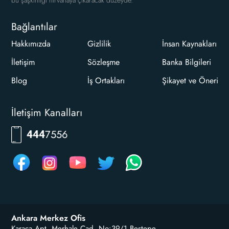
bu şaşkınlığı nirvanaya çıkaracak düzeyde.
Bağlantılar
Hakkımızda
Gizlilik
İnsan Kaynakları
İletişim
Sözleşme
Banka Bilgileri
Blog
İş Ortakları
Şikayet ve Öneri
İletişim Kanalları
7556
444
Ankara Merkez Ofis
Karaca Apt. Merhale Cad, No:39/1 Beştepe