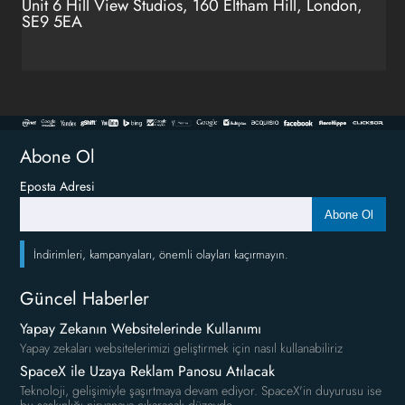
Unit 6 Hill View Studios, 160 Eltham Hill, London,
SE9 5EA
Abone Ol
Eposta Adresi
Abone Ol
İndirimleri, kampanyaları, önemli olayları kaçırmayın.
Güncel Haberler
Yapay Zekanın Websitelerinde Kullanımı
Yapay zekaları websitelerimizi geliştirmek için nasıl kullanabiliriz
SpaceX ile Uzaya Reklam Panosu Atılacak
Teknoloji, gelişimiyle şaşırtmaya devam ediyor. SpaceX'in duyurusu ise